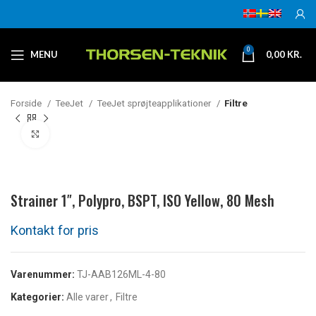
0
MENU
0,00
KR.
Forside
TeeJet
TeeJet sprøjteapplikationer
Filtre
Klik for at forstørre
Strainer 1″, Polypro, BSPT, ISO Yellow, 80 Mesh
Varenummer:
TJ-AAB126ML-4-80
Kategorier:
Alle varer
,
Filtre