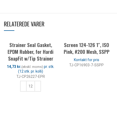
RELATEREDE VARER
Strainer Seal Gasket,
Screen 124-126 1″, ISO
EPDM Rubber, for Hardi
Pink, #200 Mesh, SSPP
SnapFit w/Tip Strainer
TJ-CP16903-7-SSPP
kr.
LÆS MERE
TJ-CP26227-EPR
TILFØJ TIL KURV