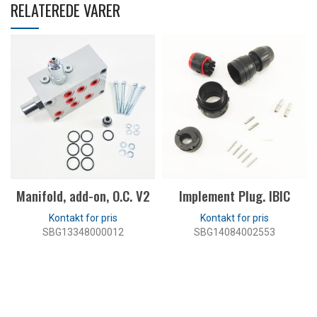
RELATEREDE VARER
Manifold, add-on, O.C. V2
Implement Plug. IBIC
SBG13348000012
SBG14084002553
LÆS MERE
LÆS MERE