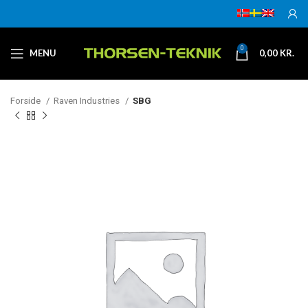
0
MENU
0,00
KR.
Forside
Raven Industries
SBG