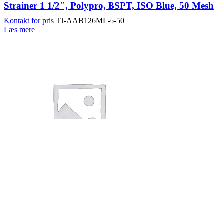
Strainer 1 1/2″, Polypro, BSPT, ISO Blue, 50 Mesh
Kontakt for pris
TJ-AAB126ML-6-50
Læs mere
TeeJet Tip Strainer, Polypro, ISO White, 24 Mesh
14,22
kr.
pr. stk. (12 stk. pr. kolli)
TJ-8079-PP-24
(ekskl. moms)