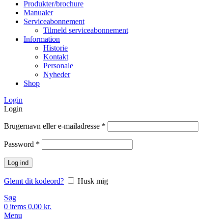
Produkter/brochure
Manualer
Serviceabonnement
Tilmeld serviceabonnement
Information
Historie
Kontakt
Personale
Nyheder
Shop
Login
Login
Brugernavn eller e-mailadresse
*
Password
*
Log ind
Glemt dit kodeord?
Husk mig
Søg
0
items
0,00
kr.
Menu