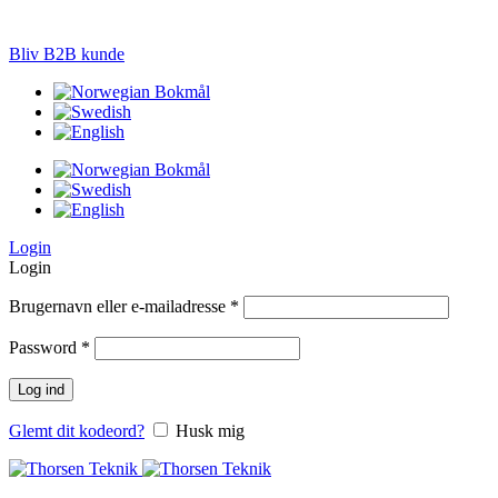
LØSNINGER TIL PRÆCISIONS-JORDBRUG
Bliv B2B kunde
Login
Login
Brugernavn eller e-mailadresse
*
Password
*
Log ind
Glemt dit kodeord?
Husk mig