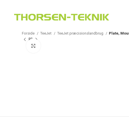
LØSNINGER TIL PRÆCISIONS-JORDBRUG
Forside
TeeJet
TeeJet præcisionslandbrug
Plate, Mou
Klik for at forstørre