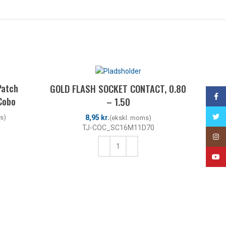
Patch
GOLD FLASH SOCKET CONTACT, 0.80
Face
Cobo
– 1.50
Twitt
kr.
TJ-COC_SC16M11D70
Insta
YouT
TILFØJ TIL KURV
Power