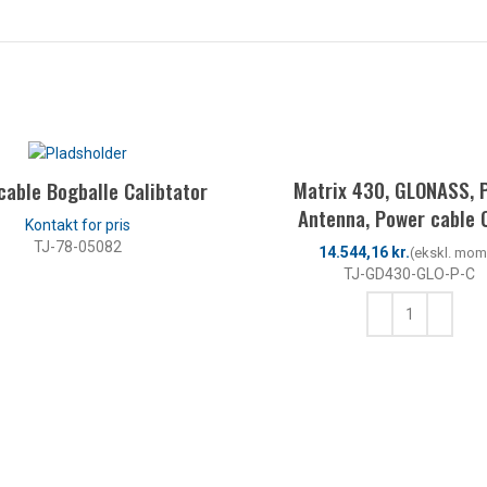
Matrix 430, GLONASS, 
able Bogballe Calibtator
Antenna, Power cable 
TJ-78-05082
kr.
TJ-GD430-GLO-P-C
LÆS MERE
TILFØJ TIL KURV