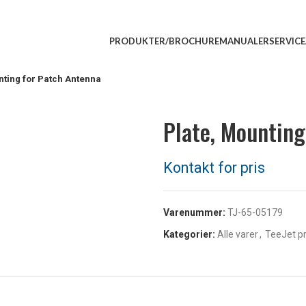
PRODUKTER/BROCHURE
MANUALER
SERVIC
nting for Patch Antenna
Plate, Mounting
Varenummer:
TJ-65-05179
Kategorier:
Alle varer
,
TeeJet p