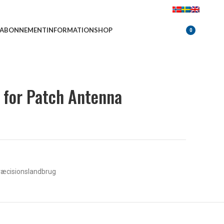
Bliv B2B kunde
EABONNEMENT
INFORMATION
SHOP
LOGIN
0
 for Patch Antenna
ræcisionslandbrug