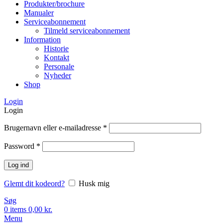
Produkter/brochure
Manualer
Serviceabonnement
Tilmeld serviceabonnement
Information
Historie
Kontakt
Personale
Nyheder
Shop
Login
Login
Brugernavn eller e-mailadresse
*
Password
*
Log ind
Glemt dit kodeord?
Husk mig
Søg
0
items
0,00
kr.
Menu