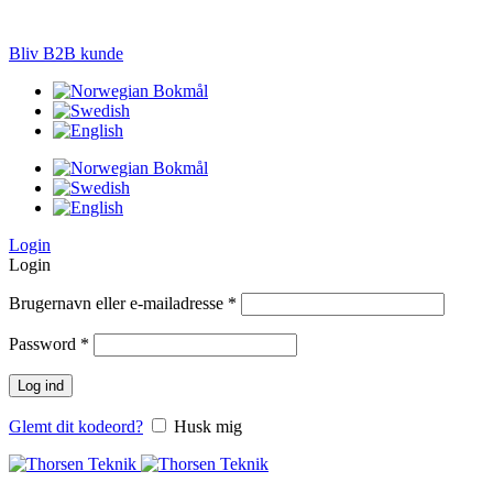
LØSNINGER TIL PRÆCISIONS-JORDBRUG
Bliv B2B kunde
Login
Login
Brugernavn eller e-mailadresse
*
Password
*
Log ind
Glemt dit kodeord?
Husk mig