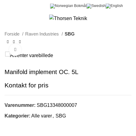
0
Menu
0,00
kr.
Forside
Raven Industries
SBG
Klik for at forstørre
Manifold implement OC. 5L
Varenummer:
SBG13348000007
Kategorier:
Alle varer
,
SBG