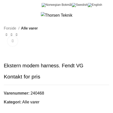
0
Menu
0,00
kr.
Forside
Alle varer
Klik for at forstørre
Ekstern modem harness. Fendt VG
Varenummer:
240468
Kategori:
Alle varer