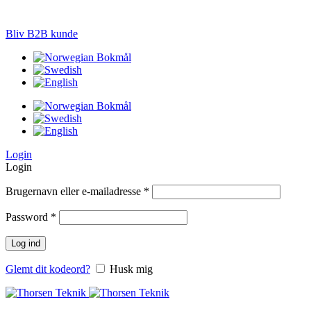
LØSNINGER TIL PRÆCISIONS-JORDBRUG
Bliv B2B kunde
Login
Login
Brugernavn eller e-mailadresse
*
Password
*
Log ind
Glemt dit kodeord?
Husk mig