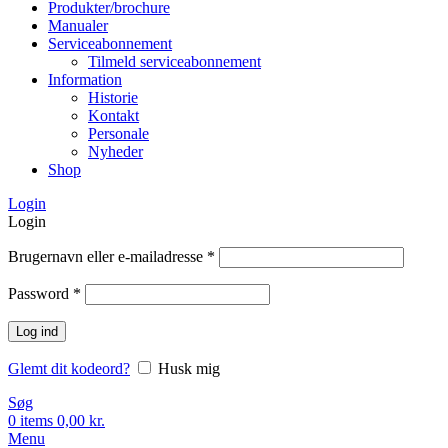
Produkter/brochure
Manualer
Serviceabonnement
Tilmeld serviceabonnement
Information
Historie
Kontakt
Personale
Nyheder
Shop
Login
Login
Brugernavn eller e-mailadresse
*
Password
*
Log ind
Glemt dit kodeord?
Husk mig
Søg
0
items
0,00
kr.
Menu