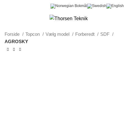
0
Menu
0,00
kr.
Forside
Topcon
Vælg model
Forberedt
SDF
AGROSKY