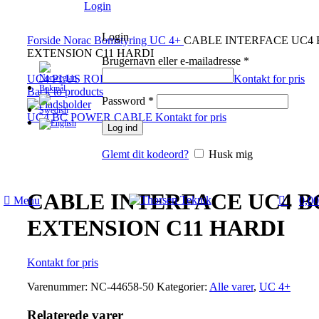
0
Login
Login
Forside
Norac Bomstyring
UC 4+
CABLE INTERFACE UC4 
EXTENSION C11 HARDI
Brugernavn eller e-mailadresse
*
UC4 PLUS ROLL SENSOR W TEMPERA
Back to products
Password
*
UC4 BC POWER CABLE
Log ind
Glemt dit kodeord?
Husk mig
Klik for at forstørre
CABLE INTERFACE UC4 B
Menu
0,0
EXTENSION C11 HARDI
Varenummer:
NC-44658-50
Kategorier:
Alle varer
,
UC 4+
Relaterede varer