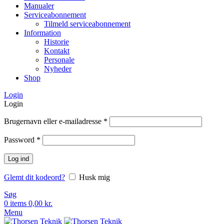
Manualer
Serviceabonnement
Tilmeld serviceabonnement
Information
Historie
Kontakt
Personale
Nyheder
Shop
Login
Login
Brugernavn eller e-mailadresse
*
Password
*
Log ind
Glemt dit kodeord?
Husk mig
Søg
0
items
0,00
kr.
Menu