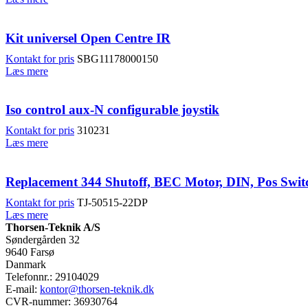
Kit universel Open Centre IR
Kontakt for pris
SBG11178000150
Læs mere
Iso control aux-N configurable joystik
Kontakt for pris
310231
Læs mere
Replacement 344 Shutoff, BEC Motor, DIN, Pos Swit
Kontakt for pris
TJ-50515-22DP
Læs mere
Thorsen-Teknik A/S
Søndergården 32
9640 Farsø
Danmark
Telefonnr.: 29104029
E-mail:
kontor@thorsen-teknik.dk
CVR-nummer: 36930764