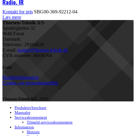
Radio. IR
Kontakt for pris
SBG00-369-92212-04
Læs mere
Thorsen-Teknik A/S
Søndergården 32
9640 Farsø
Danmark
Telefonnr.: 29104029
E-mail:
kontor@thorsen-teknik.dk
CVR-nummer: 36930764
Links
Handelsbetingelser
Cookie- og persondatapolitik
Thorsen-Teknik A/S -
2020
Produkter/brochure
Manualer
Serviceabonnement
Tilmeld serviceabonnement
Information
Historie