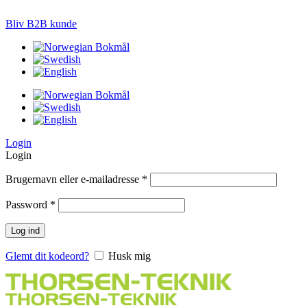
LØSNINGER TIL PRÆCISIONS-JORDBRUG
Bliv B2B kunde
Login
Login
Brugernavn eller e-mailadresse
*
Password
*
Log ind
Glemt dit kodeord?
Husk mig