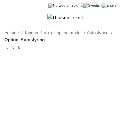
0
Menu
0,00
kr.
Forside
Topcon
Vælg Topcon model
Autostyring
Option. Autostyring