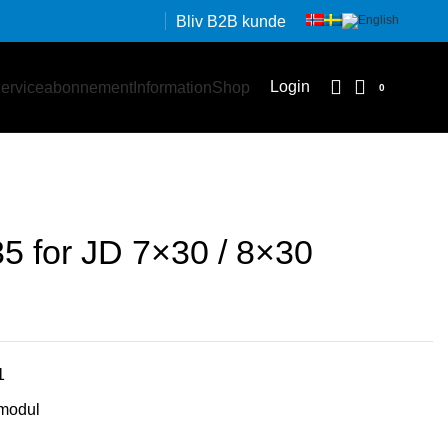
Bliv B2B kunde
Login
erviceabonnement
Information
Shop
0
5 for JD 7×30 / 8×30
1
modul