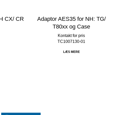
NH CX/ CR
Adaptor AES35 for NH: TG/
T80xx og Case
TC1007130-01
LÆS MERE