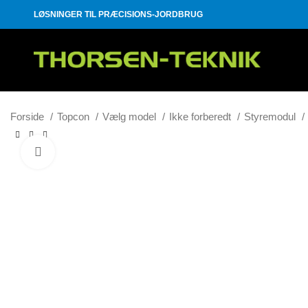
LØSNINGER TIL PRÆCISIONS-JORDBRUG
Forside
Topcon
Vælg model
Ikke forberedt
Styremodul
Klik for at forstørre