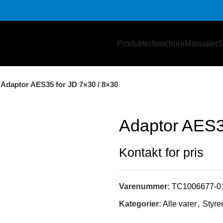
Produkter/brochure
Manualer
S
Adaptor AES35 for JD 7×30 / 8×30
Adaptor AES3
Varenummer:
TC1006677-0
Kategorier:
Alle varer
,
Styre