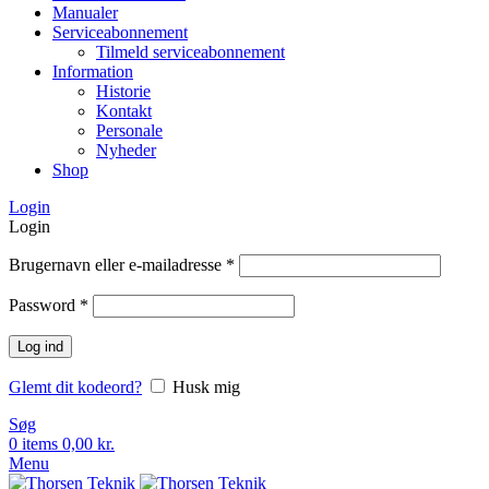
Manualer
Serviceabonnement
Tilmeld serviceabonnement
Information
Historie
Kontakt
Personale
Nyheder
Shop
Login
Login
Brugernavn eller e-mailadresse
*
Password
*
Log ind
Glemt dit kodeord?
Husk mig
Søg
0
items
0,00
kr.
Menu