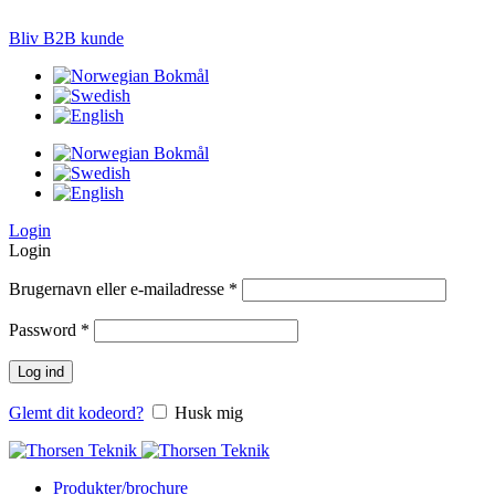
LØSNINGER TIL PRÆCISIONS-JORDBRUG
Bliv B2B kunde
Login
Login
Brugernavn eller e-mailadresse
*
Password
*
Log ind
Glemt dit kodeord?
Husk mig
Produkter/brochure