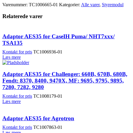
Varenummer:
TC1006665-01
Kategorier:
Alle varer
,
Styremodul
Relaterede varer
Adaptor AES35 for CaseIH Puma/ NHT7xxx/
TSA135
Kontakt for pris
TC1006936-01
Læs mere
Adaptor AES35 for Challenger: 660B, 670B, 680B,
Fendt: 8370, 8400, 9470X, MF: 9695, 9795, 9895,
7280, 7282, 9280
Kontakt for pris
TC1008179-01
Læs mere
Adaptor AES35 for Agrotron
Kontakt for pris
TC1007863-01
Læs mere