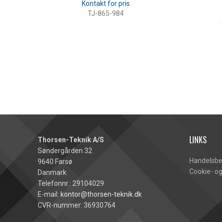
TJ-865-984
LÆS MERE
LINKS
Thorsen-Teknik A/S
Søndergården 32
Handelsbe
9640 Farsø
Cookie- og
Danmark
Telefonnr.: 29104029
E-mail:
kontor@thorsen-teknik.dk
CVR-nummer: 36930764