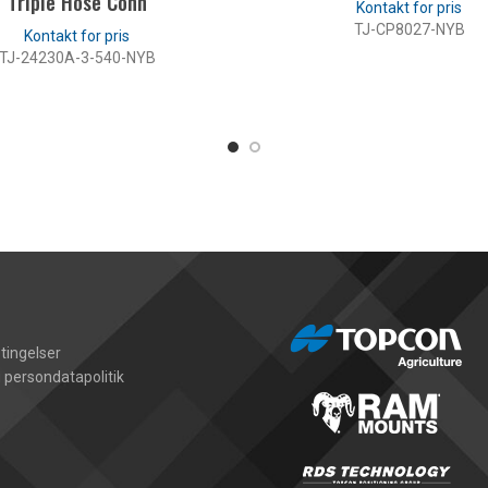
Triple Hose Conn
TJ-CP8027-NYB
TJ-24230A-3-540-NYB
LÆS MERE
LÆS MERE
tingelser
 persondatapolitik