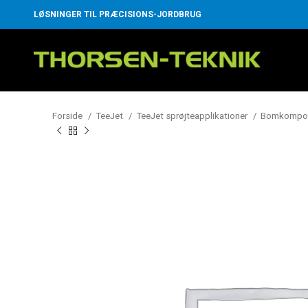
LØSNINGER TIL PRÆCISIONS-JORDBRUG
Forside
TeeJet
TeeJet sprøjteapplikationer
Bomkompo