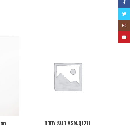
Face
Twitt
Insta
YouT
lon
BODY SUB ASM,QJ211