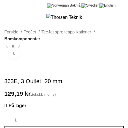
0
Menu
0,00
kr.
Forside
TeeJet
TeeJet sprøjteapplikationer
Bomkomponenter
Klik for at forstørre
363E, 3 Outlet, 20 mm
kr.
På lager