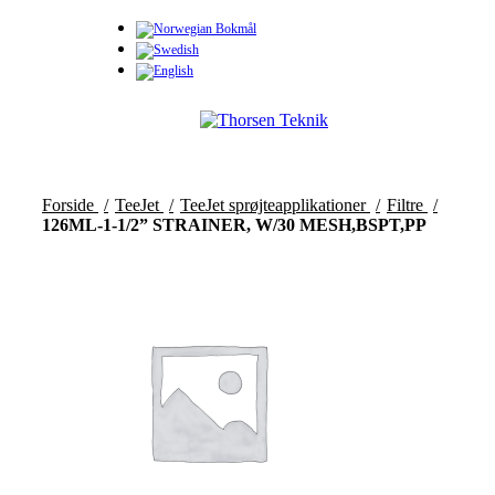
0
Menu
0,00
k
Forside
TeeJet
TeeJet sprøjteapplikationer
Filtre
126ML-1-1/2” STRAINER, W/30 MESH,BSPT,PP