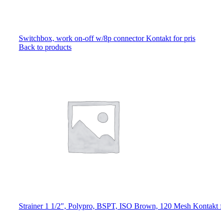
Switchbox, work on-off w/8p connector
Kontakt for pris
Back to products
Strainer 1 1/2", Polypro, BSPT, ISO Brown, 120 Mesh
Kontakt f