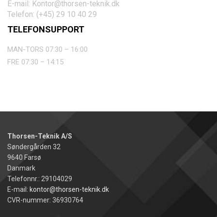
E-mail: Kontor@thorsen-teknik.dk
Telefon: (+45) 29 10 40 29
TELEFONSUPPORT
MAN-TORS 07:30 – 16:00
FRE 07:30 – 14:15
Thorsen-Teknik A/S
Søndergården 32
9640 Farsø
Danmark
Telefonnr.: 29104029
E-mail:
kontor@thorsen-teknik.dk
CVR-nummer: 36930764