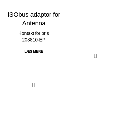
ISObus adaptor for
Antenna
208810-EP
LÆS MERE
Thorsen-Teknik A/S
Søndergården 32
9640 Farsø
Danmark
Telefonnr.: 29104029