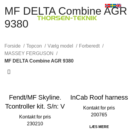
MF DELTA Combine AGR
0
Menu
0,00
kr.
9380
Forside
Topcon
Vælg model
Forberedt
MASSEY FERGUSON
MF DELTA Combine AGR 9380
Fendt/MF Skyline.
InCab Roof harness
Tcontroller kit. S/n: V
200765
230210
LÆS MERE