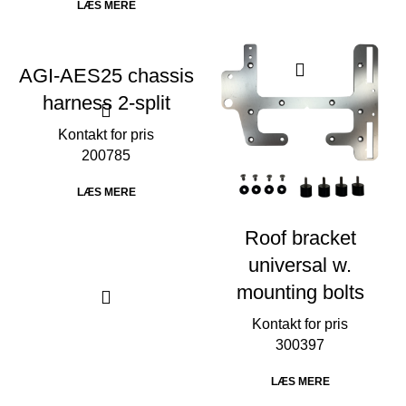
LÆS MERE
AGI-AES25 chassis
harness 2-split
200785
LÆS MERE
Roof bracket
universal w.
mounting bolts
300397
LÆS MERE