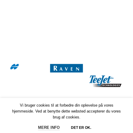
E-mail:
kontor@thorsen-teknik.dk
CVR-nummer: 36930764
Links
Handelsbetingelser
Cookie- og persondatapolitik
Vi bruger cookies til at forbedre din oplevelse på vores
hjemmeside. Ved at benytte dette websted accepterer du vores
brug af cookies.
Thorsen-Teknik A/S -
2020
MERE INFO
DET ER OK.