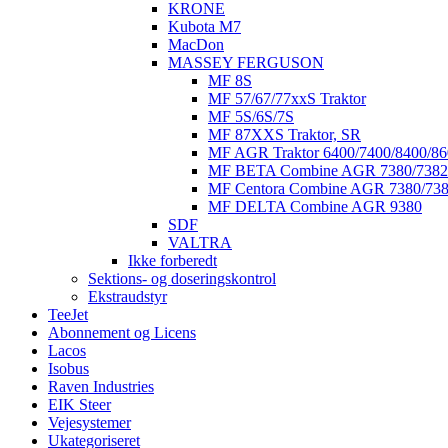
KRONE
Kubota M7
MacDon
MASSEY FERGUSON
MF 8S
MF 57/67/77xxS Traktor
MF 5S/6S/7S
MF 87XXS Traktor, SR
MF AGR Traktor 6400/7400/8400/86
MF BETA Combine AGR 7380/7382
MF Centora Combine AGR 7380/73
MF DELTA Combine AGR 9380
SDF
VALTRA
Ikke forberedt
Sektions- og doseringskontrol
Ekstraudstyr
TeeJet
Abonnement og Licens
Lacos
Isobus
Raven Industries
EIK Steer
Vejesystemer
Ukategoriseret