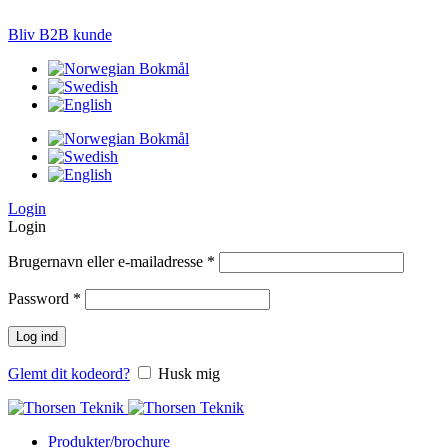
LØSNINGER TIL PRÆCISIONS-JORDBRUG
Bliv B2B kunde
Login
Login
Brugernavn eller e-mailadresse
*
Password
*
Log ind
Glemt dit kodeord?
Husk mig
Produkter/brochure