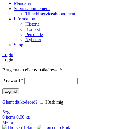
Manualer
Serviceabonnement
Tilmeld serviceabonnement
Information
Historie
Kontakt
Personale
Nyheder
Shop
Login
Login
Brugernavn eller e-mailadresse
*
Password
*
Log ind
Glemt dit kodeord?
Husk mig
Søg
0
items
0,00
kr.
Menu