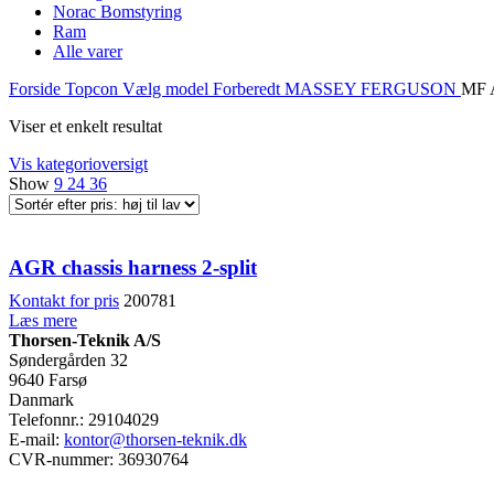
Norac Bomstyring
Ram
Alle varer
Forside
Topcon
Vælg model
Forberedt
MASSEY FERGUSON
MF A
Viser et enkelt resultat
Vis kategorioversigt
Show
9
24
36
AGR chassis harness 2-split
Kontakt for pris
200781
Læs mere
Thorsen-Teknik A/S
Søndergården 32
9640 Farsø
Danmark
Telefonnr.: 29104029
E-mail:
kontor@thorsen-teknik.dk
CVR-nummer: 36930764