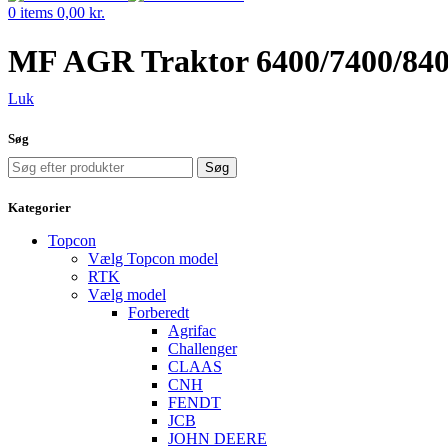
0
items
0,00
kr.
MF AGR Traktor 6400/7400/840
Luk
Søg
Søg
Kategorier
Topcon
Vælg Topcon model
RTK
Vælg model
Forberedt
Agrifac
Challenger
CLAAS
CNH
FENDT
JCB
JOHN DEERE