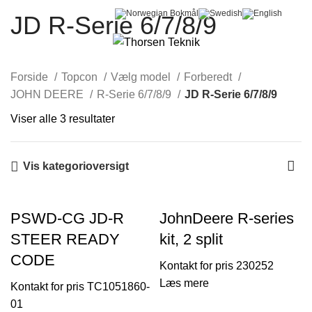
JD R-Serie 6/7/8/9
0
Menu
0,00
kr.
Forside
Topcon
Vælg model
Forberedt
JOHN DEERE
R-Serie 6/7/8/9
JD R-Serie 6/7/8/9
Viser alle 3 resultater
Vis kategorioversigt
PSWD-CG JD-R
JohnDeere R-series
STEER READY
kit, 2 split
CODE
230252
Læs mere
TC1051860-
01