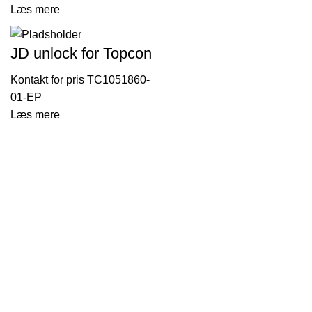
Læs mere
JD unlock for Topcon
TC1051860-
01-EP
Læs mere
Thorsen-Teknik A/S
Søndergården 32
9640 Farsø
Danmark
Telefonnr.: 29104029
E-mail:
kontor@thorsen-teknik.dk