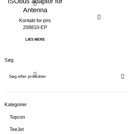
ISObus adaptor for
Antenna
208810-EP
LÆS MERE
Søg
Kategorier
Topcon
TeeJet