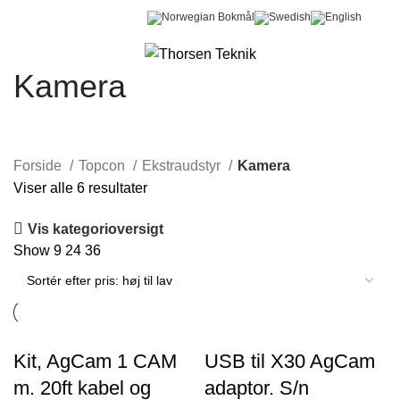
0
Menu
0,00
kr.
Kamera
Forside
Topcon
Ekstraudstyr
Kamera
Viser alle 6 resultater
Vis kategorioversigt
Show
9
24
36
Kit, AgCam 1 CAM
USB til X30 AgCam
m. 20ft kabel og
adaptor. S/n