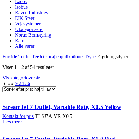
Lacos
Isobus
Raven Industries
EIK Steer
Vejesystemer
Ukategoriseret
Norac Bomstyring
Ram
Alle varer
Forside
TeeJet
TeeJet sprøjteapplikationer
Dyser
Gødningsdyser
Viser 1–12 af 54 resultater
Vis kategorioversigt
Show
9
24
36
StreamJet 7 Outlet, Variable Rate, X0.5 Yellow
Kontakt for pris
TJ-SJ7A-VR-X0.5
Læs mere