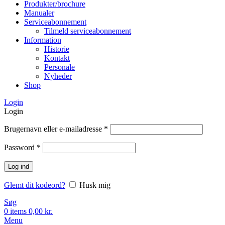
Produkter/brochure
Manualer
Serviceabonnement
Tilmeld serviceabonnement
Information
Historie
Kontakt
Personale
Nyheder
Shop
Login
Login
Brugernavn eller e-mailadresse
*
Password
*
Log ind
Glemt dit kodeord?
Husk mig
Søg
0
items
0,00
kr.
Menu