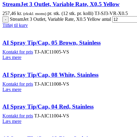
StreamJet 3 Outlet, Variable Rate, X0.5 Yellow
257,46
kr.
pr. stk. (12 stk. pr. kolli)
TJ-SJ3-VR-X0.5
(ekskl. moms)
StreamJet 3 Outlet, Variable Rate, X0.5 Yellow antal
Tilføj til kurv
AI Spray Tip/Cap, 05 Brown, Stainless
Kontakt for pris
TJ-AIC11005-VS
Læs mere
AI Spray Tip/Cap, 08 White, Stainless
Kontakt for pris
TJ-AIC11008-VS
Læs mere
AI Spray Tip/Cap, 04 Red, Stainless
Kontakt for pris
TJ-AIC11004-VS
Læs mere