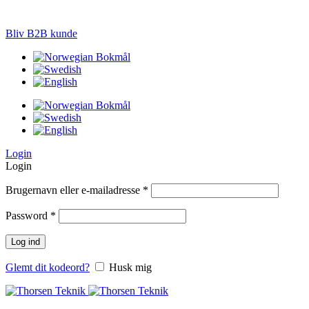
LØSNINGER TIL PRÆCISIONS-JORDBRUG
Bliv B2B kunde
Login
Login
Brugernavn eller e-mailadresse
*
Password
*
Log ind
Glemt dit kodeord?
Husk mig